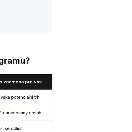
egramu?
to znamena pro vas
vska potencialni trh
 garantovany dosah
si se odlisit