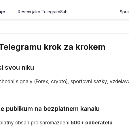
oje
Reseni jako TelegramSub
Spra
Telegramu krok za krokem
si svou niku
chodni signaly (Forex, crypto), sportovni sazky, vzdelav
te publikum na bezplatnem kanalu
zplatny obsah pro shromazdeni
500+ odberatelu
.