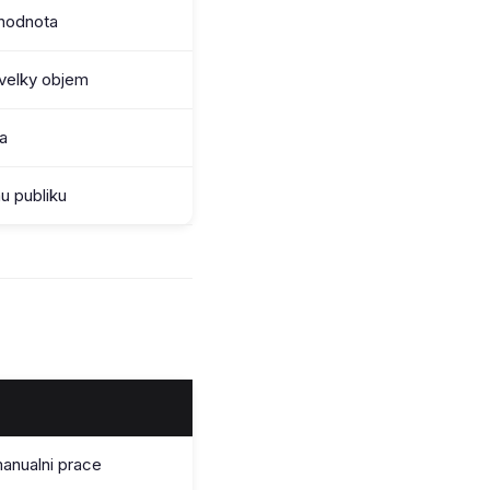
hodnota
 velky objem
a
u publiku
anualni prace