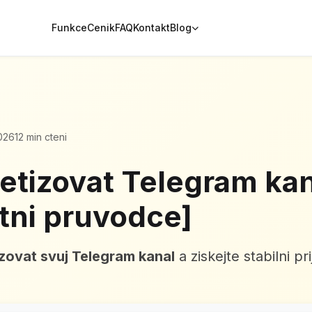
Funkce
Cenik
FAQ
Kontakt
Blog
026
12 min cteni
etizovat Telegram ka
tni pruvodce]
zovat svuj Telegram kanal
a ziskejte stabilni p