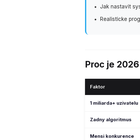
Jak nastavit s
Realisticke pro
Proc je 202
Faktor
1 miliarda+ uzivatelu
Zadny algoritmus
Mensi konkurence