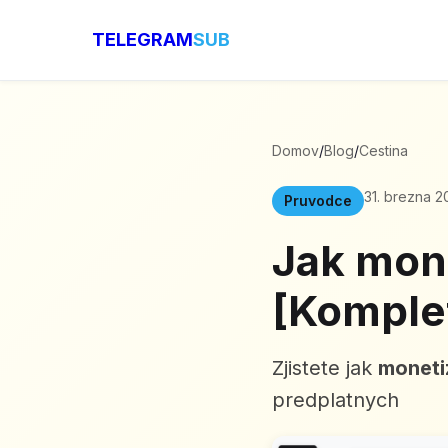
TELEGRAM
SUB
Domov
/
Blog
/
Cestina
31. brezna 2
Pruvodce
Jak mon
[Komple
Zjistete jak
moneti
predplatnych