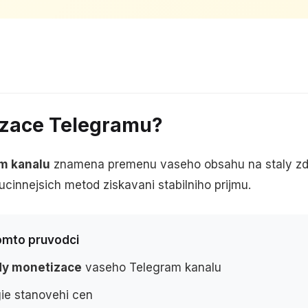
izace Telegramu?
m kanalu
znamena premenu vaseho obsahu na staly zdro
ucinnejsich metod ziskavani stabilniho prijmu.
tomto pruvodci
dy monetizace
vaseho Telegram kanalu
ie stanovehi cen