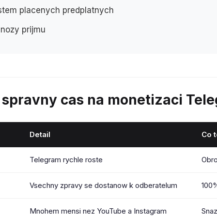
ystem placenych predplatnych
gnozy prijmu
6 spravny cas na monetizaci Tel
Detail
Co 
Telegram rychle roste
Obro
Vsechny zpravy se dostanow k odberatelum
100%
Mnohem mensi nez YouTube a Instagram
Snaz