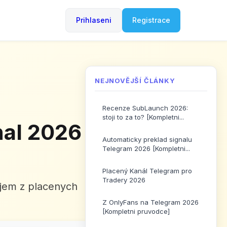
Prihlaseni
Registrace
NEJNOVĚJŠÍ ČLÁNKY
Recenze SubLaunch 2026:
stoji to za to? [Kompletni...
nal 2026
Automaticky preklad signalu
Telegram 2026 [Kompletni...
Placený Kanál Telegram pro
Tradery 2026
rijem z placenych
Z OnlyFans na Telegram 2026
[Kompletni pruvodce]