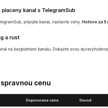
e placeny kanal s TelegramSub
elegramSub, pripojte kanal, nastavte ceny.
Hotovo za 5
g a rust
anal na bezplatnem kanalu. Dokazte svou duveryhodnos
t spravnou cenu
Doporucena cena
Duvod