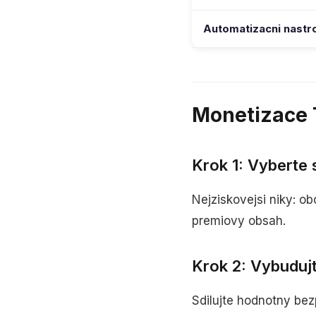
Automatizacni nastr
Monetizace 
Krok 1: Vyberte 
Nejziskovejsi niky: ob
premiovy obsah.
Krok 2: Vybuduj
Sdilujte hodnotny be