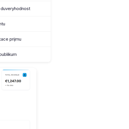
 duveryhodnost
ntu
kace prijmu
 publikum