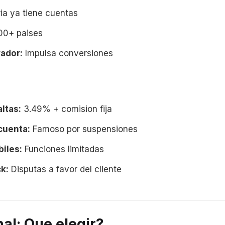
a ya tiene cuentas
0+ paises
ador:
Impulsa conversiones
ltas:
3.49% + comision fija
cuenta:
Famoso por suspensiones
iles:
Funciones limitadas
k:
Disputas a favor del cliente
nal: Que elegir?