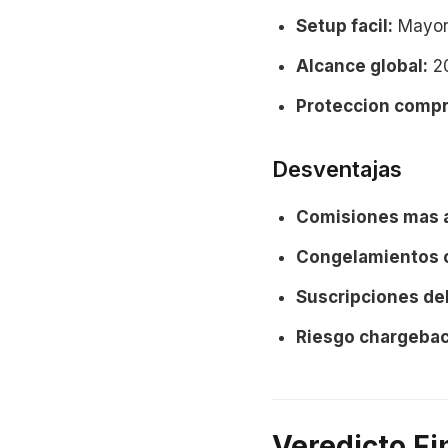
Setup facil:
Mayori
Alcance global:
20
Proteccion compr
Desventajas
Comisiones mas a
Congelamientos 
Suscripciones deb
Riesgo chargebac
Veredicto Fi