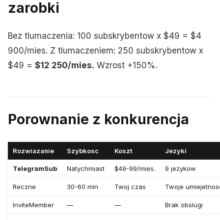
zarobki
Bez tlumaczenia: 100 subskrybentow x $49 = $4
900/mies. Z tlumaczeniem: 250 subskrybentow x
$49 =
$12 250/mies.
Wzrost +150%.
Porownanie z konkurencja
Rozwiazanie
Szybkosc
Koszt
Jezyki
TelegramSub
Natychmiast
$49-99/mies.
9 jezykow
Reczne
30-60 min
Twoj czas
Twoje umiejetnos
InviteMember
—
—
Brak obslugi