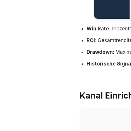
Win Rate
: Prozen
ROI
: Gesamtrendit
Drawdown
: Maxim
Historische Signa
Kanal Einri