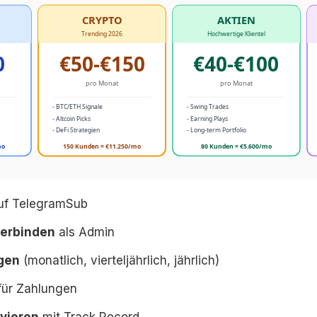
uf TelegramSub
verbinden
als Admin
egen
(monatlich, vierteljährlich, jährlich)
für Zahlungen