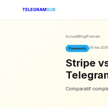
TELEGRAM
SUB
Accueil
/
Blog
/
Francais
26 mai 202
Paiements
Stripe v
Telegra
Comparatif compl