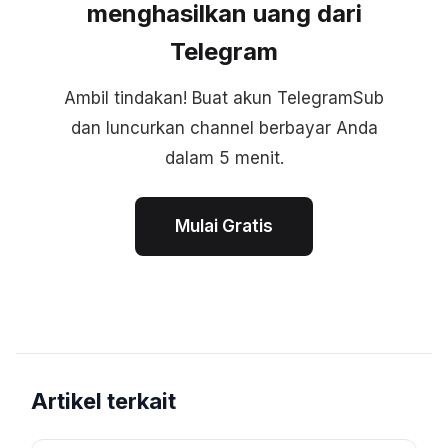
menghasilkan uang dari
Telegram
Ambil tindakan! Buat akun TelegramSub
dan luncurkan channel berbayar Anda
dalam 5 menit.
Mulai Gratis
Artikel terkait