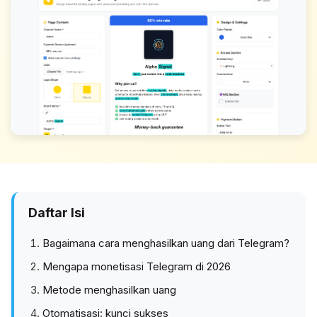
Daftar Isi
Bagaimana cara menghasilkan uang dari Telegram?
Mengapa monetisasi Telegram di 2026
Metode menghasilkan uang
Otomatisasi: kunci sukses