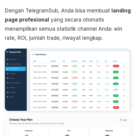
Dengan TelegramSub, Anda bisa membuat
landing
page profesional
yang secara otomatis
menampilkan semua statistik channel Anda: win
rate, ROI, jumlah trade, riwayat lengkap.