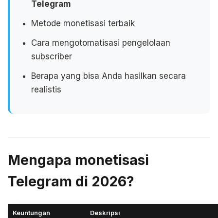
Telegram
Metode monetisasi terbaik
Cara mengotomatisasi pengelolaan
subscriber
Berapa yang bisa Anda hasilkan secara
realistis
Mengapa monetisasi
Telegram di 2026?
Keuntungan
Deskripsi