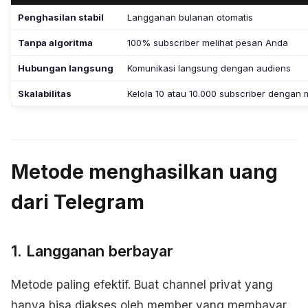
Penghasilan stabil
Langganan bulanan otomatis
Tanpa algoritma
100% subscriber melihat pesan Anda
Hubungan langsung
Komunikasi langsung dengan audiens
Skalabilitas
Kelola 10 atau 10.000 subscriber dengan
Metode menghasilkan uang
dari Telegram
1. Langganan berbayar
Metode paling efektif. Buat channel privat yang
hanya bisa diakses oleh member yang membayar.