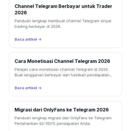
Channel Telegram Berbayar untuk Trader
2026
Panduan lengkap membuat channel Telegram sinyal
trading berbayar di 2026.
Baca artikel →
Cara Monetisasi Channel Telegram 2026
Pelajari cara monetisasi channel Telegram di 2026.
Buat langganan berbayar dan hasilkan pendapatan...
Baca artikel →
Migrasi dari OnlyFans ke Telegram 2026
Panduan lengkap migrasi dari OnlyFans ke Telegram.
Pertahankan 92-100% pendapatan Anda.