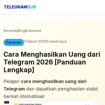
TELEGRAM
SUB
Beranda
/
Blog
/
Indonesia
31 Maret 2026
15 menit baca
Panduan
Cara Menghasilkan Uang dari
Telegram 2026 [Panduan
Lengkap]
Pelajari
cara menghasilkan uang dari
Telegram
dan dapatkan penghasilan stabil
berkat otomatisasi