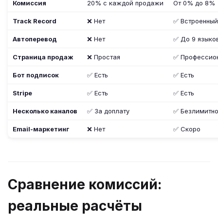
Комиссия
20% с каждой продажи
От 0% до 8%
Track Record
❌ Нет
✅ Встроенный
Автоперевод
❌ Нет
✅ До 9 языко
Страница продаж
❌ Простая
✅ Профессио
Бот подписок
✅ Есть
✅ Есть
Stripe
✅ Есть
✅ Есть
Несколько каналов
✅ За доплату
✅ Безлимитно 
Email-маркетинг
❌ Нет
✅ Скоро
Сравнение комиссий:
реальные расчёты