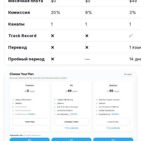
Месячная плата
$0
$0
$49
Комиссия
20%
8%
3%
Каналы
1
1
1
Track Record
❌
❌
✅
Перевод
❌
❌
1 язы
Пробный период
❌
—
14 дн