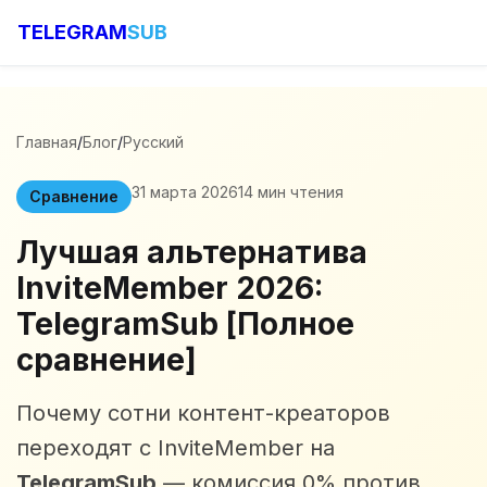
TELEGRAM
SUB
Главная
/
Блог
/
Русский
31 марта 2026
14 мин чтения
Сравнение
Лучшая альтернатива
InviteMember 2026:
TelegramSub [Полное
сравнение]
Почему сотни контент-креаторов
переходят с InviteMember на
TelegramSub
— комиссия 0% против