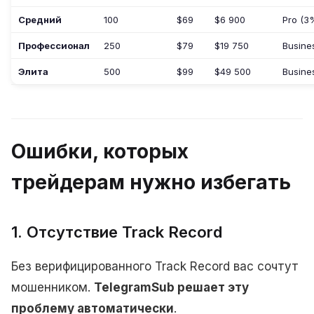
Средний
100
$69
$6 900
Pro (3
Профессионал
250
$79
$19 750
Busine
Элита
500
$99
$49 500
Busine
Ошибки, которых
трейдерам нужно избегать
1. Отсутствие Track Record
Без верифицированного Track Record вас сочтут
мошенником.
TelegramSub решает эту
проблему автоматически
.